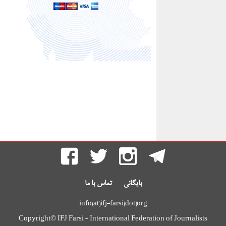
بایگانی
تماس با ما
info(at)ifj-farsi(dot)org
Copyright© IFJ Farsi - International Federation of Journalists