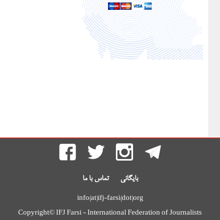
بایگانی
تماس با ما
info(at)ifj-farsi(dot)org
Copyright© IFJ Farsi - International Federation of Journalists