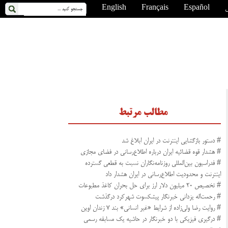
ی
Español
Français
English
مطالب مرتبط
# دستور بازگشایی اینترنت در ایران ابلاغ شد
# هشدار قوه قضائیه ایران درباره اطلاع‌رسانی در فضای مجازی
# فدراسیون بین‌المللی روزنامه‌نگاران نسبت به قطعی گسترده
اینترنت و محدودیت اطلاع‌رسانی در ایران هشدار داد
# تخصیص ۲۰ میلیون دلار ارز برای حل بحران کاغذ مطبوعات
# رحمت‌اله یزدانی خبرنگار پیشکسوت شهرکرد درگذشت
# روایت رضا ولی‌زاده از شرایط «غیر انسانی» بند ۷ زندان اوین
# درگیری فیزیکی با دو خبرنگار در حاشیه یک مسابقه رسمی