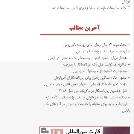
فوتبال
# خانه مطبوعات خواستار اصلاح فوری قانون مطبوعات شد
آخرین مطالب
- محکومیت ۱۲ سال زندان برای روزنامه‌نگار روس
- تهدید به مرگ یک روزنامه‌نگار در یمن
- هشدار درباره تشدید فشار بر رسانه‌ها و جامعه مدنی در آلبانی
- پاراگوئه مسئولیت قتل یک روزنامه‌نگار را پذیرفت
- محکومیت شکایت از خبرنگاران اسپانیایی
- صدور احکام سنگین زندان برای روزنامه‌نگاران آذربایجان
- بازداشت روزنامه‌نگار زامبیایی با اتهام نقض قانون جرایم سایبری
- قتل هفتمین روزنامه‌نگار در مکزیک طی سال ۲۰۲۶
- دادگاه بریتانیا نظارت غیرقانونی بر یک روزنامه‌نگار را تأیید کرد
- آیین‌نامه جدید برای مقابله با خشونت جنسیتی در اتاق‌های خبر
بالکان