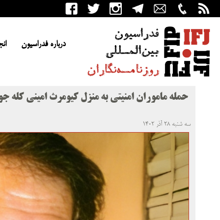
درباره فدراسیون
انج
حمله ماموران امنیتی به منزل کیومرث امینی کله جوی
سه شنبه ۲۸ آذر ۱۴۰۲